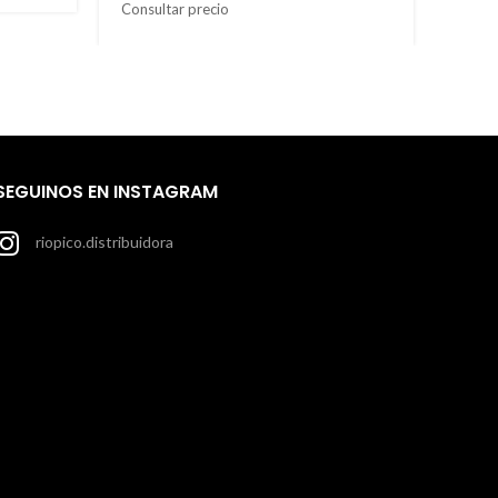
Consultar precio
Consu
SEGUINOS EN INSTAGRAM
riopico.distribuidora