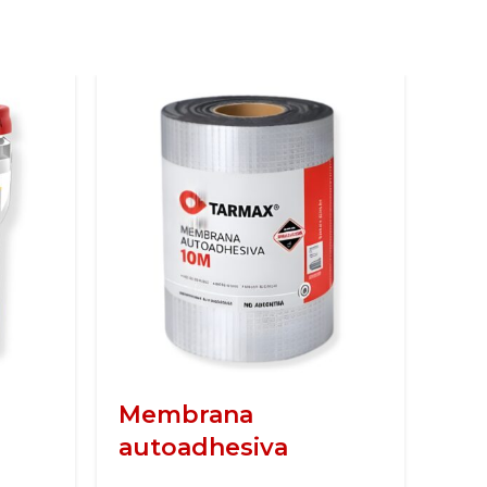
Membrana
Me
autoadhesiva
40