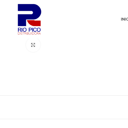
INI
Click para agrandar